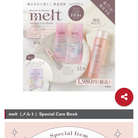
melt（メルト）Special Care Book