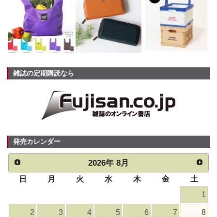
雑誌の定期購読なら
発売カレンダー
2026
年
8月
日
月
火
水
木
金
土
1
2
3
4
5
6
7
8