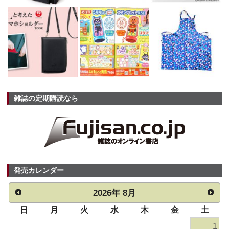
雑誌の定期購読なら
発売カレンダー
2026
年
8月
日
月
火
水
木
金
土
1