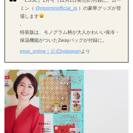
『ESSE』1月号（12月2日発売)の付録に、ムー
ミン（
@moominofficial_jp
）の豪華グッズが登
場します
.
特装版は、モノグラム柄が大人かわいい保冷・
保温機能がついた2wayバッグが付録に。
esse_online｜公式Instagram
より