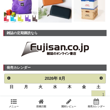
雑誌の定期購読なら
発売カレンダー
2026
年
8月
日
月
火
水
木
金
土
1
2
3
4
5
6
7
8
メニュー
投稿日順
開封レビュー
発売カレンダー