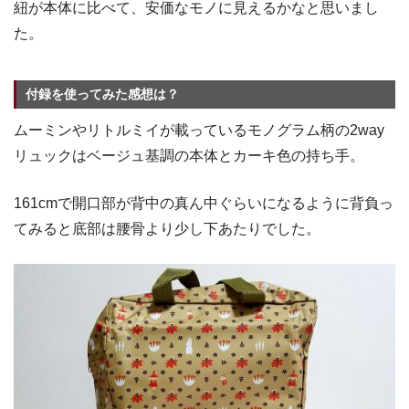
紐が本体に比べて、安価なモノに見えるかなと思いまし
た。
付録を使ってみた感想は？
ムーミンやリトルミイが載っているモノグラム柄の2way
リュックはベージュ基調の本体とカーキ色の持ち手。
161cmで開口部が背中の真ん中ぐらいになるように背負っ
てみると底部は腰骨より少し下あたりでした。