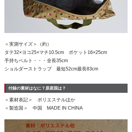
＜実測サイズ＞（約）
タテ32×ヨコ25×マチ10.5cm ポケット16×25cm
手持ちベルト・・・全長35cm
ショルダーストラップ 最短52cm最長83cm
付録の素材はなに？原産国は？
＜素材表記＞ ポリエステルほか
＜製造国＞ 中国 MADE IN CHINA