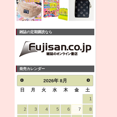
雑誌の定期購読なら
発売カレンダー
2026
年
8月
日
月
火
水
木
金
土
1
2
3
4
5
6
7
8