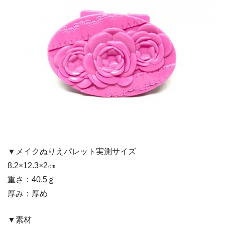
▼メイクぬりえパレット実測サイズ
8.2×12.3×2㎝
重さ：40.5ｇ
厚み：厚め
▼素材