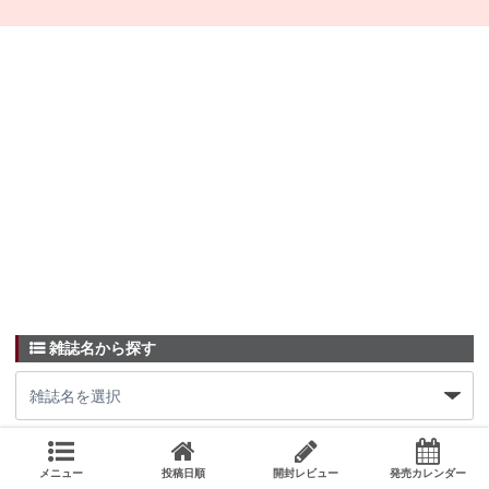
雑誌名から探す
メニュー
投稿日順
開封レビュー
発売カレンダー
人気付録ランキング(週間)