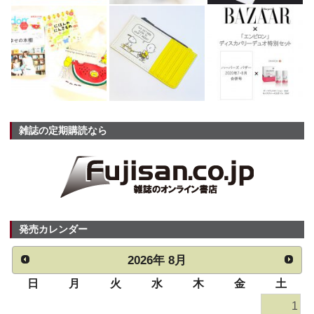
雑誌の定期購読なら
発売カレンダー
2026
年
8月
日
月
火
水
木
金
土
1