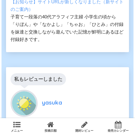
【お知らせ】サイトURLが新しくなりました（新サイト
のご案内）
子育て一段落の40代アラフィフ主婦 小学生の頃から
「りぼん」や「なかよし」「ちゃお」「ひとみ」の付録
を妹達と交換しながら遊んでいた記憶が鮮明にあるほど
付録好きです。
私もレビューしました
yasuka
【フラゲレビュー】otona MUSE（オトナミューズ）
メニュー
投稿日順
開封レビュー
発売カレンダー
2024年4月号増刊号《特別付録》ミッキーマウス ユニセ