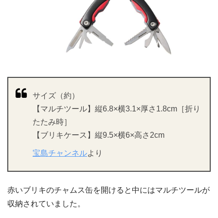
サイズ（約）
【マルチツール】縦6.8×横3.1×厚さ1.8cm［折り
たたみ時］
【ブリキケース】縦9.5×横6×高さ2cm
宝島チャンネル
より
赤いブリキのチャムス缶を開けると中にはマルチツールが
収納されていました。