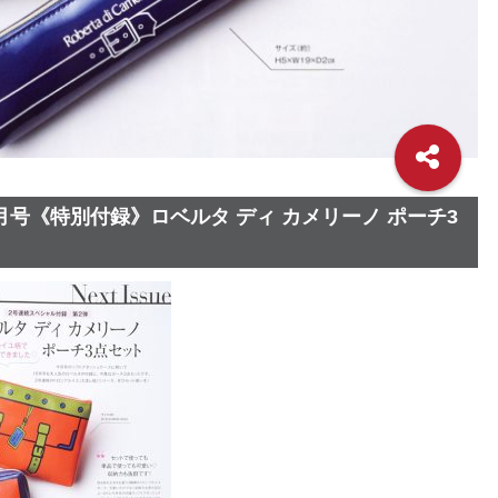
0月号《特別付録》ロベルタ ディ カメリーノ ポーチ3