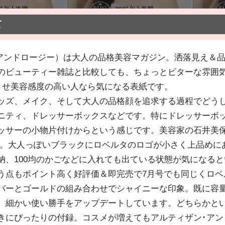
て
（アンドロージー）は大人の品格美容マガジン。洒落見え＆
のビューティー雑誌と比較しても、ちょっとビターな雰囲
させ美容感度の高い人なら気になる表紙です。
ッズ、メイク、そして大人の品格顔を追求する過程でどう
ニティ、ドレッサーボックスなどです。特にドレッサーボッ
ッサーの小物片付けからという感じです。美容家の石井美保
付録。大人っぽいブラックにロベルタのロゴが小さく上品め
納、100均のかごなどに入れても出ている状態が気になる
う点もポイント高く好評価＆即完売で7月号でも同じくロベル
バーとゴールドの組み合わせでシャイニーな印象。既に容
、細かい使い勝手をアップデートしています。どちらかと
きにぴったりの付録。コスメが増えてもアルティザン･アン