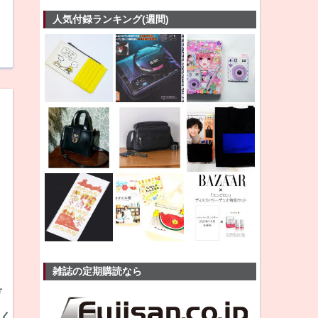
人気付録ランキング(週間)
雑誌の定期購読なら
号
ぬく