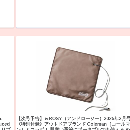
.
【次号予告】＆ROSY（アンドロージー）2025年2月
ced
《特別付録》アウトドアブランド Coleman［コールマ
トリプ
ン］とコラボ！ 肌寒い季節にポータブルでも使える 