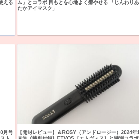
使える
ム」とコラボ 目もとを心地よく癒やせる 「じんわり
たかアイマスク」
10月号
【開封レビュー】＆ROSY（アンドロージー）2024年1
 スト
月号《特別付録》ETVOS［エトヴォス］と特別コラボ