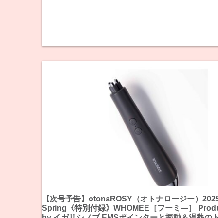
【次号予告】otonaROSY（オトナロージー）2025
Spring《特別付録》WHOMEE［フーミ―］ Produ
by イガリシノブ EMSポインターと振動＆温熱の