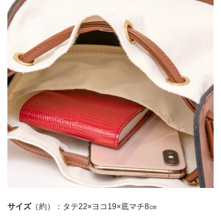
サイズ
（約）：タテ22×ヨコ19×底マチ8㎝