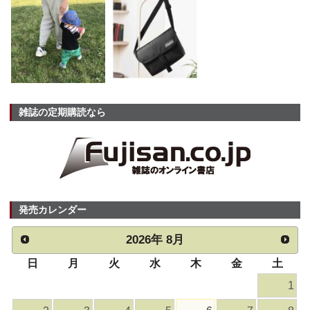
雑誌の定期購読なら
発売カレンダー
2026
年
8月
日
月
火
水
木
金
土
1