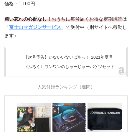
価格：1,100円
買い忘れの心配なし！
おうちに毎号届くお得な定期購読
は
「
富士山マガジンサービス
」で受付中（別サイトへ移動し
ます）
【次号予告】いないいないばあっ！ 2021年夏号
《ふろく》ワンワンのじゃーじゃーバケツセット
人気付録ランキング（週間）