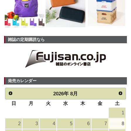
雑誌の定期購読なら
発売カレンダー
2026
年
8月
日
月
火
水
木
金
土
1
2
3
4
5
6
7
8