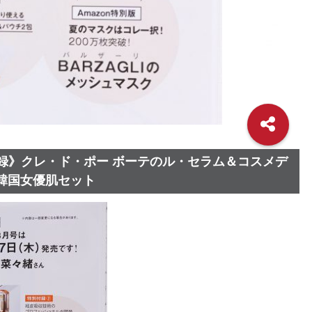
別付録》クレ・ド・ポー ボーテのル・セラム＆コスメデ
韓国女優肌セット