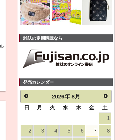
雑誌の定期購読なら
ジル
発売カレンダー
2026
年
8月
日
月
火
水
木
金
土
1
2
3
4
5
6
7
8