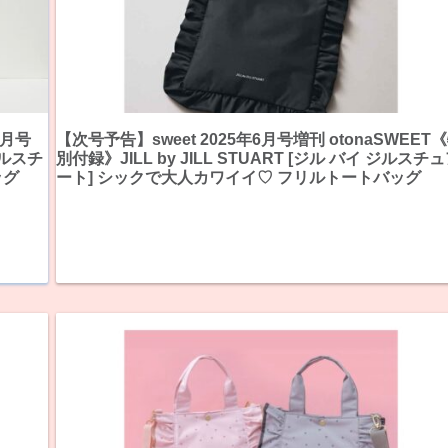
6月号
【次号予告】sweet 2025年6月号増刊 otonaSWEET
ジルスチ
別付録》JILL by JILL STUART [ジル バイ ジルスチ
ッグ
ート] シックで大人カワイイ♡ フリルトートバッグ