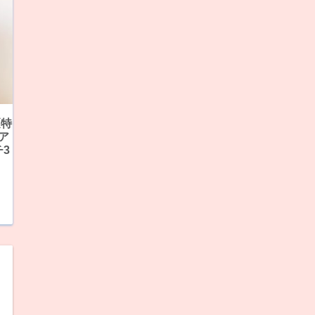
《特
ュア
3