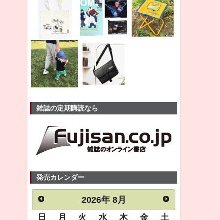
雑誌の定期購読なら
発売カレンダー
2026
年
8月
日
月
火
水
木
金
土