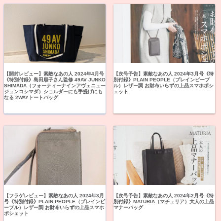
【開封レビュー】素敵なあの人 2024年4月号
【次号予告】素敵なあの人 2024年3月号《特
《特別付録》島田順子さん監修 49AV JUNKO
別付録》PLAIN PEOPLE（プレインピープ
SHIMADA（フォーティーナインアヴェニュー
ル）レザー調 お財布いらずの上品スマホポシ
ジュンコシマダ）ショルダーにも手提げにも
ェット
なる 2WAYトートバッグ
【フラゲレビュー】素敵なあの人 2024年3月
【次号予告】素敵なあの人 2024年2月号《特
号《特別付録》PLAIN PEOPLE（プレインピ
別付録》MATURIA（マチュリア）大人の上品
ープル）レザー調 お財布いらずの上品スマホ
マナーバッグ
ポシェット