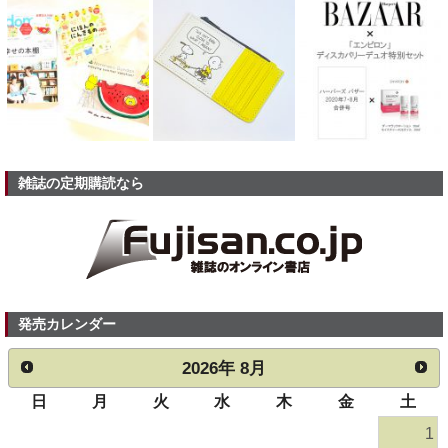
雑誌の定期購読なら
発売カレンダー
2026
年
8月
日
月
火
水
木
金
土
1