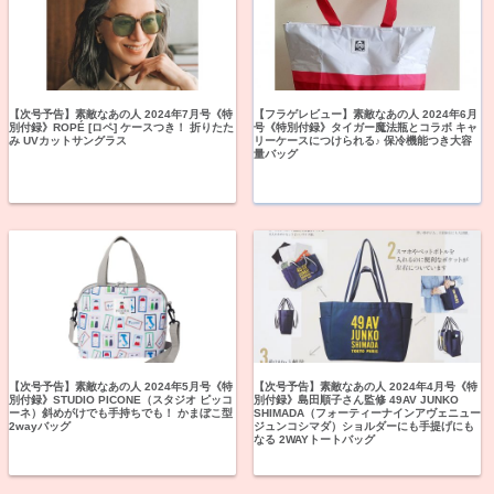
【次号予告】素敵なあの人 2024年7月号《特
【フラゲレビュー】素敵なあの人 2024年6月
別付録》ROPÉ [ロペ] ケースつき！ 折りたた
号《特別付録》タイガー魔法瓶とコラボ キャ
み UVカットサングラス
リーケースにつけられる♪ 保冷機能つき大容
量バッグ
【次号予告】素敵なあの人 2024年5月号《特
【次号予告】素敵なあの人 2024年4月号《特
別付録》STUDIO PICONE（スタジオ ピッコ
別付録》島田順子さん監修 49AV JUNKO
ーネ）斜めがけでも手持ちでも！ かまぼこ型
SHIMADA（フォーティーナインアヴェニュー
2wayバッグ
ジュンコシマダ）ショルダーにも手提げにも
なる 2WAYトートバッグ