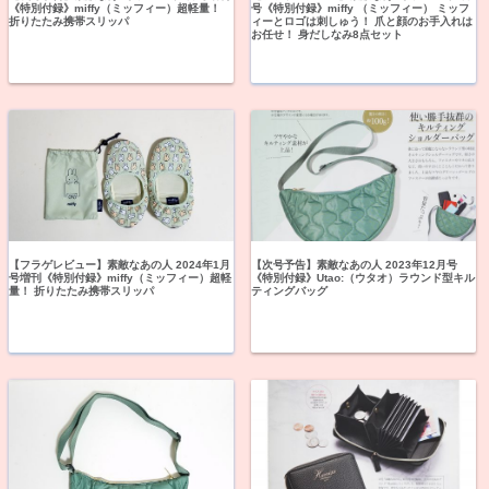
《特別付録》miffy（ミッフィー）超軽量！
号《特別付録》miffy （ミッフィー） ミッフ
折りたたみ携帯スリッパ
ィーとロゴは刺しゅう！ 爪と顔のお手入れは
お任せ！ 身だしなみ8点セット
【フラゲレビュー】素敵なあの人 2024年1月
【次号予告】素敵なあの人 2023年12月号
号増刊《特別付録》miffy（ミッフィー）超軽
《特別付録》Utao:（ウタオ）ラウンド型キル
量！ 折りたたみ携帯スリッパ
ティングバッグ