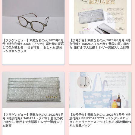
【フラゲレビュー】素敵なあの人 2023年9月
【次号予告】素敵なあの人 2023年8月号《特
号《特別付録》acca（アッカ）紫外線に反応
別付録》TABASA（タバサ）普段の買い物か
して色が変わる！ 目を守る！ おしゃれ 調光
ら､旅行まで大活躍！ レザー調超スリム財布
レンズサングラス
【フラゲレビュー】素敵なあの人 2023年8月
【次号予告】素敵なあの人 2023年7月号《特
号《特別付録》TABASA（タバサ）普段の買
別付録》BENGT＆LOTTA（ベングト＆ロッ
い物から､旅行まで大活躍！ レザー調超スリ
タ）キャリーケースにつけられる♪保冷機能つ
ム財布
き大容量バッグ