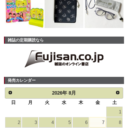
雑誌の定期購読なら
発売カレンダー
2026
年
8月
日
月
火
水
木
金
土
1
2
3
4
5
6
7
8