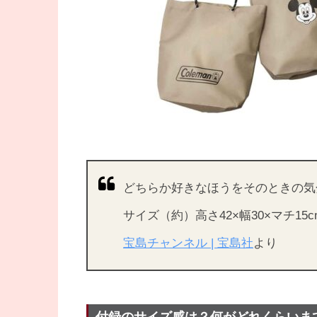
どちらか好きなほうをそのときの気
サイズ（約）高さ42×幅30×マチ15c
宝島チャンネル | 宝島社
より
付録のサイズ感は？何がどれくらいま