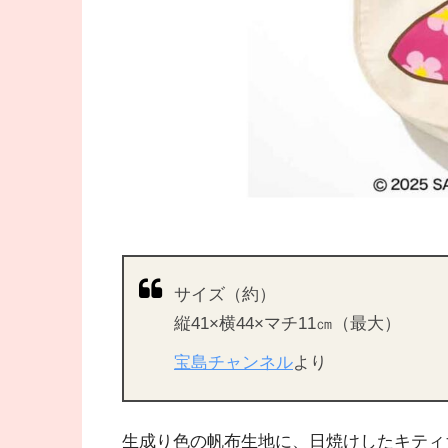
サイズ（約）
縦41×横44×マチ11㎝（最大）
宝島チャンネル
より
生成り色の帆布生地に、日焼けしたキティ