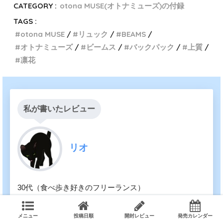
CATEGORY :
otona MUSE(オトナミューズ)の付録
TAGS :
otona MUSE
リュック
BEAMS
オトナミューズ
ビームス
バックパック
上質
凛花
私が書いたレビュー
リオ
30代（食べ歩き好きのフリーランス）
趣味はマウンテンバイクとNetflix。バックパック1つで
世界中どこでも行ける。
メニュー
投稿日順
開封レビュー
発売カレンダー