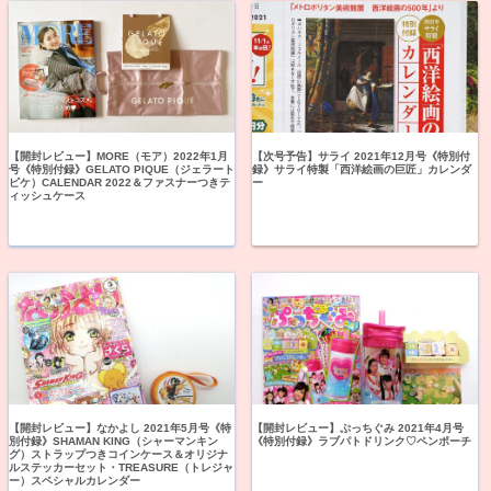
【開封レビュー】MORE（モア）2022年1月
【次号予告】サライ 2021年12月号《特別付
号《特別付録》GELATO PIQUE（ジェラート
録》サライ特製「西洋絵画の巨匠」カレンダ
ピケ）CALENDAR 2022＆ファスナーつきテ
ー
ィッシュケース
【開封レビュー】なかよし 2021年5月号《特
【開封レビュー】ぷっちぐみ 2021年4月号
別付録》SHAMAN KING（シャーマンキン
《特別付録》ラブパトドリンク♡ペンポーチ
グ）ストラップつきコインケース＆オリジナ
ルステッカーセット・TREASURE（トレジャ
ー）スペシャルカレンダー