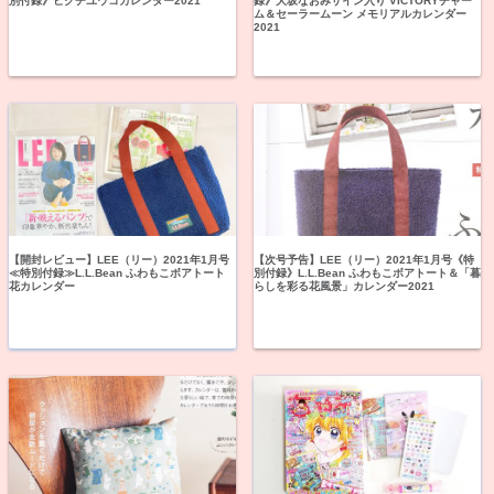
別付録》ヒグチユウコカレンダー2021
録》大坂なおみサイン入り VICTORYチャー
ム＆セーラームーン メモリアルカレンダー
2021
【開封レビュー】LEE（リー）2021年1月号
【次号予告】LEE（リー）2021年1月号《特
≪特別付録≫L.L.Bean ふわもこボアトート
別付録》L.L.Bean ふわもこボアトート＆「暮
花カレンダー
らしを彩る花風景」カレンダー2021