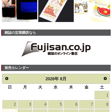
雑誌の定期購読なら
発売カレンダー
2026
年
8月
日
月
火
水
木
金
土
1
2
3
4
5
6
7
8