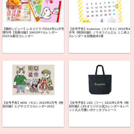
【開封レビュー】レタスクラブ2022年11月号
【次号予告】kodomoe（コドモエ）2022年4
増刊号【別冊付録】SNOOPYカレンダー
月号《特別付録》ノラネコぐんだん ミニ卓上
2023＆献立カレンダー
カレンダー＆別冊絵本2冊
【次号予告】MOE（モエ）2022年2月号《特
【次号予告】LEE（リー）2022年1月号《特
別付録》ヒグチユウコカレンダー2022
別付録》LEEオリジナル花カレンダー＆レペ
ット大人可愛いポケッタブルトート