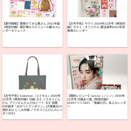
【新刊情報】新春すてきな奥さん 2021年版
【次号予告】サライ 2020年12月号《特別付
《特別付録》家計簿＆スケジュール帳＆カレ
録》サライ・オリジナル 渡辺省亭2021年花
ンダー＆リュック
鳥画カレンダー
【次号予告】kodomoe（コドモエ）2020年
【開封レビュー】non-no（ノンノ）2020年
12月号《特別付録》付録【1】ノラネコぐん
12月号 付録あり版《特別付録》
だん プリンかんたんだねトート【2】別冊
2020▷▷▷2021 『鬼滅の刃』卓上カレンダ
24P絵本「おやつトランポリン」(大塚健太/小
ー
池壮太)とじこみ付録 ノラネコぐんだんカレン
ダー2021