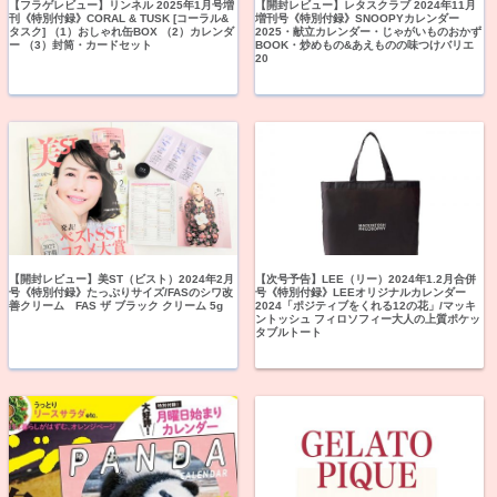
【フラゲレビュー】リンネル 2025年1月号増
【開封レビュー】レタスクラブ 2024年11月
刊《特別付録》CORAL & TUSK [コーラル&
増刊号《特別付録》SNOOPYカレンダー
タスク] （1）おしゃれ缶BOX （2）カレンダ
2025・献立カレンダー・じゃがいものおかず
ー （3）封筒・カードセット
BOOK・炒めもの&あえものの味つけバリエ
20
【開封レビュー】美ST（ビスト）2024年2月
【次号予告】LEE（リー）2024年1.2月合併
号《特別付録》たっぷりサイズ/FASのシワ改
号《特別付録》LEEオリジナルカレンダー
善クリーム FAS ザ ブラック クリーム 5g
2024「ポジティブをくれる12の花」/マッキ
ントッシュ フィロソフィー大人の上質ポケッ
タブルトート