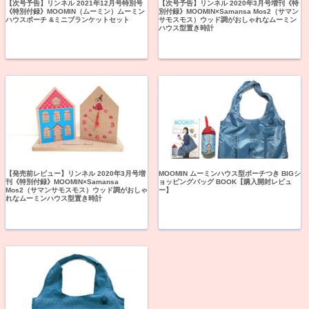
【次号予告】リンネル 2021年12月号特別号
【次号予告】リンネル 2020年3月号増刊《特
《特別付録》MOOMIN（ムーミン）ムーミン
別付録》MOOMIN×Samansa Mos2（サマン
ハウスポーチ &ミニブランケットセット
サモスモス）ウッド調がおしゃれなムーミン
ハウス型置き時計
【発売前レビュー】リンネル 2020年3月号増
MOOMIN ムーミンハウス型ポーチつき BIGシ
刊《特別付録》MOOMIN×Samansa
ョッピングバッグ BOOK【購入開封レビュ
Mos2（サマンサモスモス）ウッド調がおしゃ
ー】
れなムーミンハウス型置き時計