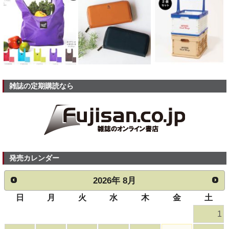
雑誌の定期購読なら
発売カレンダー
2026
年
8月
日
月
火
水
木
金
土
1