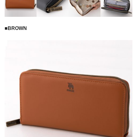
■BROWN