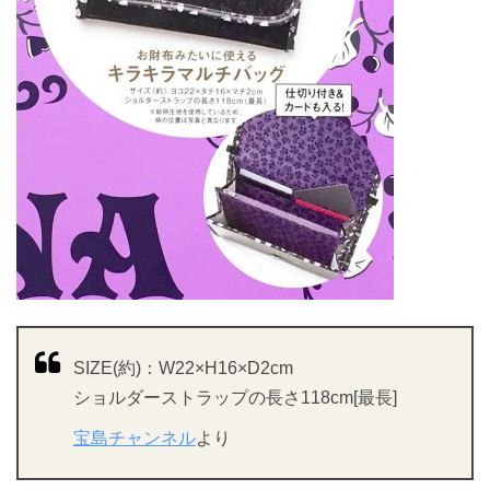
SIZE(約)：W22×H16×D2cm
ショルダーストラップの長さ118cm[最長]
宝島チャンネル
より