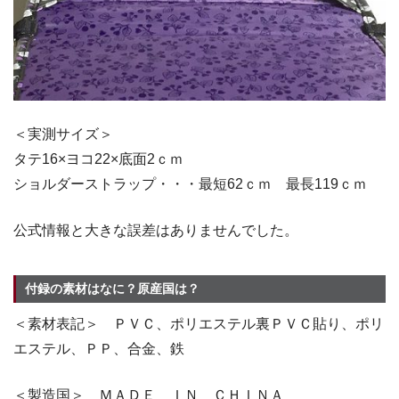
＜実測サイズ＞
タテ16×ヨコ22×底面2ｃｍ
ショルダーストラップ・・・最短62ｃｍ 最長119ｃｍ
公式情報と大きな誤差はありませんでした。
付録の素材はなに？原産国は？
＜素材表記＞ ＰＶＣ、ポリエステル裏ＰＶＣ貼り、ポリ
エステル、ＰＰ、合金、鉄
＜製造国＞ ＭＡＤＥ ＩＮ ＣＨＩＮＡ