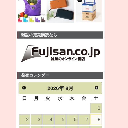
雑誌の定期購読なら
発売カレンダー
2026
年
8月
日
月
火
水
木
金
土
1
2
3
4
5
6
7
8