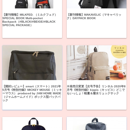
【新刊情報】MILKFED. （ミルクフェド）
【新刊情報】MAKAVELIC（マキャベリッ
SPECIAL BOOK Multi-pocket
ク）DAYPACK BOOK
Backpack（#BLACK/#BEIGE/#BLACK
SPECIAL PACKAGE）
【開封レビュー】smart（スマート）2021年
※発売日変更【次号予告】リンネル 2020年8
5月号《特別付録》MICKEY MOUSE（ミッキ
月号《特別付録》kippis（キッピス）どこで
ーマウス） produced by JAM HOME MADE
もいっしょ！軽量＆撥水リュックサック
（ジャムホームメイド）ボックス型バックパ
ック