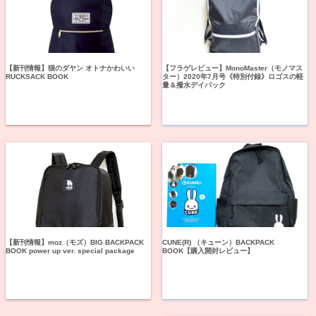
【新刊情報】猫のダヤン オトナかわいい
【フラゲレビュー】MonoMaster（モノマス
RUCKSACK BOOK
ター）2020年7月号《特別付録》ロゴスの軽
量＆撥水デイパック
【新刊情報】moz（モズ）BIG BACKPACK
CUNE(R) （キューン）BACKPACK
BOOK power up ver. special package
BOOK【購入開封レビュー】