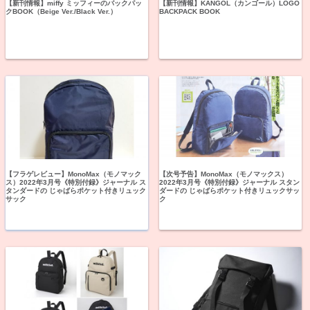
【新刊情報】miffy ミッフィーのバックパッ
【新刊情報】KANGOL（カンゴール）LOGO
クBOOK（Beige Ver./Black Ver.）
BACKPACK BOOK
【フラゲレビュー】MonoMax（モノマック
【次号予告】MonoMax（モノマックス）
ス）2022年3月号《特別付録》ジャーナル ス
2022年3月号《特別付録》ジャーナル スタン
タンダードの じゃばらポケット付きリュック
ダードの じゃばらポケット付きリュックサッ
サック
ク