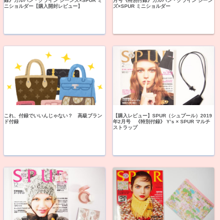
録》カルバン・クライン ジーンズ×SPUR ミ
月号《特別付録》カルバン・クライン ジーン
ニショルダー【購入開封レビュー】
ズ×SPUR ミニショルダー
これ、付録でいいんじゃない？ 高級ブラン
【購入レビュー】SPUR（シュプール）2019
ド付録
年2月号 《特別付録》 Y’s × SPUR マルチ
ストラップ